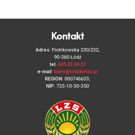
Kontakt
Adres
: Piotrkowska 230/232,
90-360 Łódź
tel
.
605 23 04 23
e-mail
:
biuro@lodzkielzs.pl
REGION
: 000746633;
NIP
: 725-10-30-350